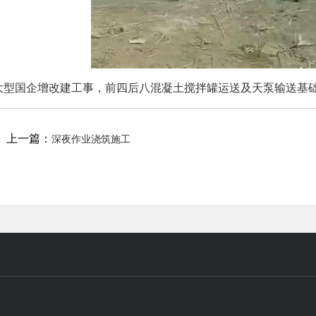
大型国企增改建工事，前四后八混凝土搅拌罐运送及天泵输送基础浇筑做起.
上一篇：
深夜作业浇筑施工