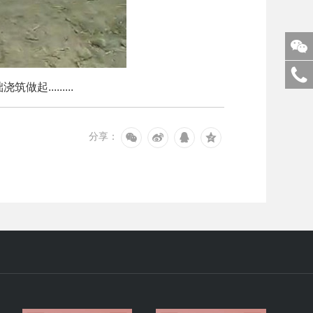
........
分享：